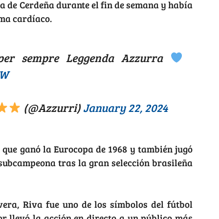
a de Cerdeña durante el fin de semana y había
ma cardíaco.
per sempre Leggenda Azzurra
5W
(@Azzurri)
January 22, 2024
a que ganó la Eurocopa de 1968 y también jugó
 subcampeona tras la gran selección brasileña
vera, Riva fue uno de los símbolos del fútbol
or llevó la acción en directo a un público más