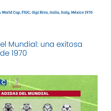
A World Cup
,
FIGC
,
Gigi Riva
,
italia
,
Italy
,
México 1970
el Mundial: una exitosa
sde 1970