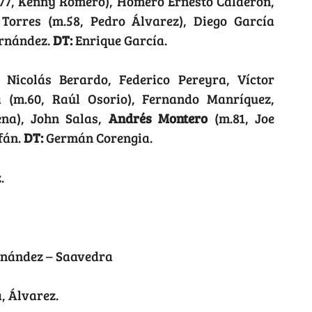
m.77, Kenny Romero), Homero Ernesto Calderón,
Torres (m.58, Pedro Álvarez), Diego García
ernández.
DT:
Enrique García.
Nicolás Berardo, Federico Pereyra, Víctor
 (m.60, Raúl Osorio), Fernando Manríquez,
na), John Salas,
Andrés Montero
(m.81, Joe
fán.
DT:
Germán Corengia.
.
rnández – Saavedra
, Álvarez.