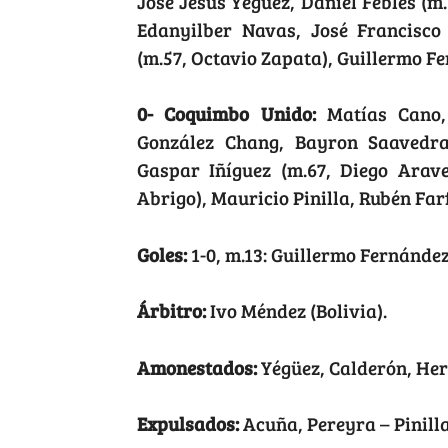
José Jesús Yégüez, Daniel Febles (
Edanyilber Navas, José Francisco 
(m.57, Octavio Zapata), Guillermo F
0- Coquimbo Unido:
Matías Cano, 
González Chang, Bayron Saavedra
Gaspar Iñíguez (m.67, Diego Arave
Abrigo), Mauricio Pinilla, Rubén Far
Goles:
1-0, m.13: Guillermo Fernández
Árbitro:
Ivo Méndez (Bolivia).
Amonestados:
Yégüez, Calderón, He
Expulsados:
Acuña, Pereyra – Pinilla