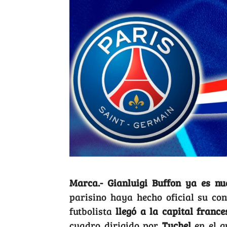
Marca.-
Gianluigi Buffon ya es nu
parisino haya hecho oficial su co
futbolista
llegó a la capital france
cuadro dirigido por
Tuchel
en el q