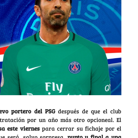
evo portero del PSG
después de que el club
ntratación por un año más otro opcioneal. El
sa este viernes
para cerrar su fichaje por el
ue será, salvo sorpresa,
punto y final a una