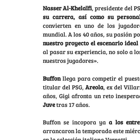
Nasser Al-Khelaïfi
, presidente del P
su carrera, así como su personal
convierten en uno de los jugado
mundial. A los 40 años, su pasión po
nuestro proyecto el escenario ideal
al pasar su experiencia, no solo a lo
nuestros jugadores».
Buffon
llega para competir el pues
titular del PSG,
Areola
, ex del Villa
años, Gigi afronta un reto inesper
Juve
tras 17 años.
Buffon se incopora ya
a los entr
arrancaron la temporada este miérco
en la selección italiana Verratti.