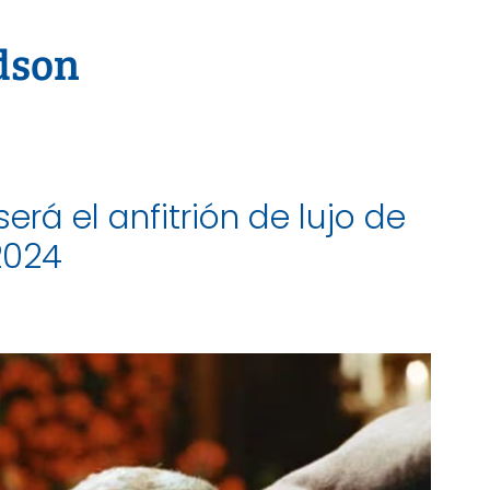
dson
erá el anfitrión de lujo de
2024