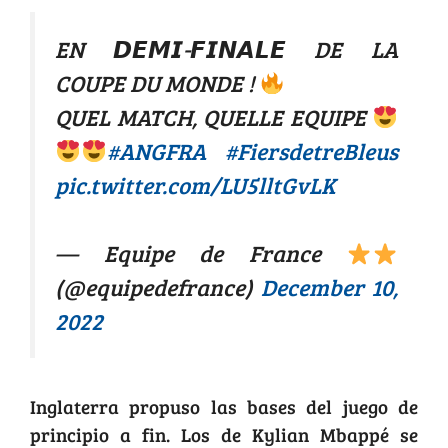
EN 𝘿𝙀𝙈𝙄-𝙁𝙄𝙉𝘼𝙇𝙀 DE LA
COUPE DU MONDE !
QUEL MATCH, QUELLE EQUIPE
#ANGFRA
#FiersdetreBleus
pic.twitter.com/LU5lltGvLK
— Equipe de France
(@equipedefrance)
December 10,
2022
Inglaterra propuso las bases del juego de
principio a fin. Los de Kylian Mbappé se