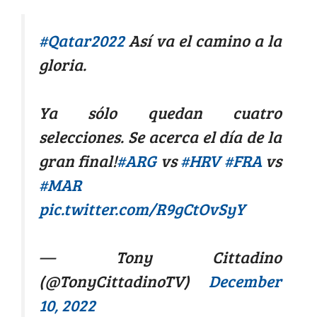
#Qatar2022
Así va el camino a la
gloria.
Ya sólo quedan cuatro
selecciones. Se acerca el día de la
gran final!
#ARG
vs
#HRV
#FRA
vs
#MAR
pic.twitter.com/R9gCtOvSyY
— Tony Cittadino
(@TonyCittadinoTV)
December
10, 2022