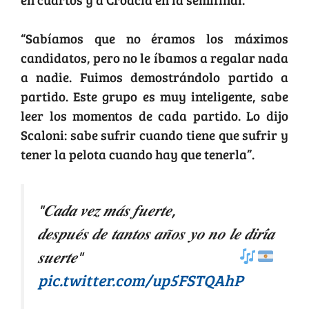
“Sabíamos que no éramos los máximos
candidatos, pero no le íbamos a regalar nada
a nadie. Fuimos demostrándolo partido a
partido. Este grupo es muy inteligente, sabe
leer los momentos de cada partido. Lo dijo
Scaloni: sabe sufrir cuando tiene que sufrir y
tener la pelota cuando hay que tenerla”.
"𝑪𝒂𝒅𝒂 𝒗𝒆𝒛 𝒎𝒂́𝒔 𝒇𝒖𝒆𝒓𝒕𝒆,
𝒅𝒆𝒔𝒑𝒖𝒆́𝒔 𝒅𝒆 𝒕𝒂𝒏𝒕𝒐𝒔 𝒂𝒏̃𝒐𝒔 𝒚𝒐 𝒏𝒐 𝒍𝒆 𝒅𝒊𝒓𝒊́𝒂
𝒔𝒖𝒆𝒓𝒕𝒆"
pic.twitter.com/up5FSTQAhP