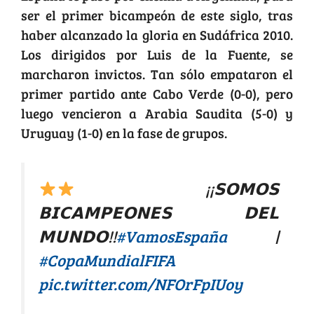
ser el primer bicampeón de este siglo, tras
haber alcanzado la gloria en Sudáfrica 2010.
Los dirigidos por Luis de la Fuente, se
marcharon invictos. Tan sólo empataron el
primer partido ante Cabo Verde (0-0), pero
luego vencieron a Arabia Saudita (5-0) y
Uruguay (1-0) en la fase de grupos.
¡¡𝗦𝗢𝗠𝗢𝗦
𝗕𝗜𝗖𝗔𝗠𝗣𝗘𝗢𝗡𝗘𝗦 𝗗𝗘𝗟
𝗠𝗨𝗡𝗗𝗢!!
#VamosEspaña
|
#CopaMundialFIFA
pic.twitter.com/NFOrFpIUoy