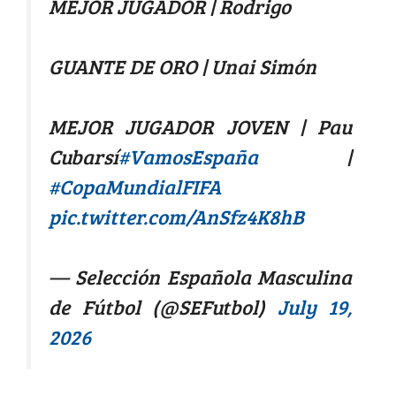
MEJOR JUGADOR | Rodrigo
GUANTE DE ORO | Unai Simón
MEJOR JUGADOR JOVEN | Pau
Cubarsí
#VamosEspaña
|
#CopaMundialFIFA
pic.twitter.com/AnSfz4K8hB
— Selección Española Masculina
de Fútbol (@SEFutbol)
July 19,
2026