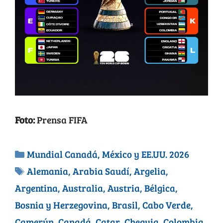
Foto:
Prensa FIFA
Mundial Canadá, México y EE.UU. 2026
Alemania
,
Arabia Saudí
,
Argelia
,
Argentina
,
Australia
,
Austria
,
Bélgica
,
Bosnia y Herzegovina
,
Brasil
,
Cabo Verde
,
Camerún
,
Canadá
,
Catar
,
Chequia
,
Colombia
,