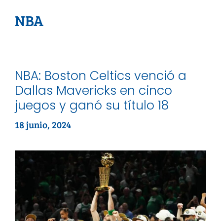
NBA
NBA: Boston Celtics venció a
Dallas Mavericks en cinco
juegos y ganó su título 18
18 junio, 2024