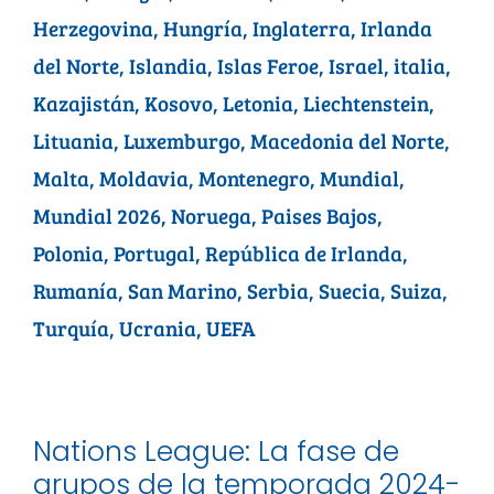
Herzegovina
,
Hungría
,
Inglaterra
,
Irlanda
del Norte
,
Islandia
,
Islas Feroe
,
Israel
,
italia
,
Kazajistán
,
Kosovo
,
Letonia
,
Liechtenstein
,
Lituania
,
Luxemburgo
,
Macedonia del Norte
,
Malta
,
Moldavia
,
Montenegro
,
Mundial
,
Mundial 2026
,
Noruega
,
Paises Bajos
,
Polonia
,
Portugal
,
República de Irlanda
,
Rumanía
,
San Marino
,
Serbia
,
Suecia
,
Suiza
,
Turquía
,
Ucrania
,
UEFA
Nations League: La fase de
grupos de la temporada 2024-